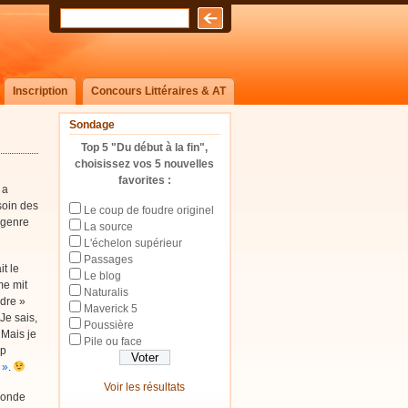
Inscription
Concours Littéraires & AT
Sondage
Top 5 "Du début à la fin",
choisissez vos 5 nouvelles
favorites :
 a
 soin des
Le coup de foudre originel
 genre
La source
L'échelon supérieur
Passages
t le
Le blog
me mit
Naturalis
udre »
Maverick 5
Je sais,
Poussière
 Mais je
Pile ou face
up
 »
.
Voir les résultats
monde