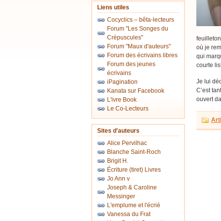
Liens utiles
Cocyclics – bêta-lecteurs
Forum "Les Songes du
Crépuscules"
feuilleto
Forum "Maux d'auteurs"
où je rem
Forum des écrivains libres
qui marqu
Forum des jeunes
courte lis
écrivains
Je lui dé
iPagination
C’est tan
Kanata sur Facebook
ouvert d
L'ivre Book
Le Co-Lecteurs
Art
Sites d'auteurs
Alice Pervilhac
Blanche Saint-Roch
Brigit H.
Écriture (tiret) Livres
Jo Ann v
Joseph & Caroline
Messinger
L'emplume et l'écrié
Vanessa du Frat