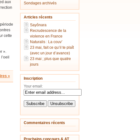
ied aux
Sondages archivés
rrection
Articles récents
 période
Sayônara
contres
Recrudescence de la
ur cette
violence en France
Naturalis : La couv’
23 mai, fait ce qu’il te plaît
er ».
(avec un jour d’avance)
l’oeil
23 mai ; plus que quatre
jours
res »
Inscription
Your email:
Commentaires récents
Prochains concours & AT