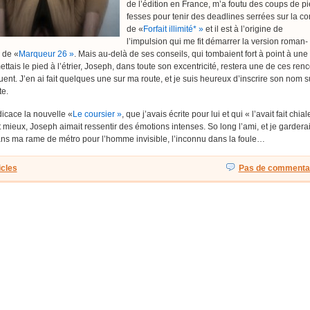
de l’édition en France, m’a foutu des coups de p
fesses pour tenir des deadlines serrées sur la co
de «
Forfait illimité* »
et il est à l’origine de
l’impulsion qui me fit démarrer la version roman-
n de «
Marqueur 26 »
. Mais au-delà de ses conseils, qui tombaient fort à point à une
ettais le pied à l’étrier, Joseph, dans toute son excentricité, restera une de ces ren
ent. J’en ai fait quelques une sur ma route, et je suis heureux d’inscrire son nom s
te.
dicace la nouvelle «
Le coursier »
, que j’avais écrite pour lui et qui « l’avait fait chial
t mieux, Joseph aimait ressentir des émotions intenses. So long l’ami, et je garderai 
ans ma rame de métro pour l’homme invisible, l’inconnu dans la foule…
icles
Pas de commentai