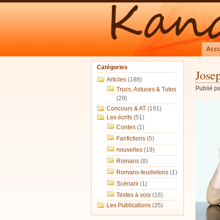
Accu
Catégories
Josep
Articles
(188)
Publié p
Trucs, Astuces & Tutos
(29)
Concours & AT
(191)
Les écrits
(51)
Contes
(1)
Fanfictions
(5)
nouvelles
(19)
Romans
(8)
Romans-feuilletons
(1)
Scénarii
(1)
Textes à voix
(16)
Les Publications
(35)