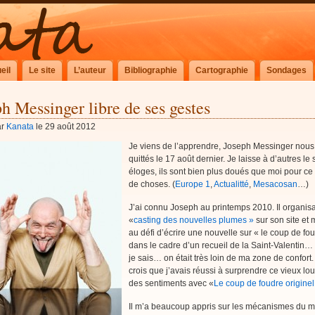
eil
Le site
L’auteur
Bibliographie
Cartographie
Sondages
h Messinger libre de ses gestes
ar
Kanata
le 29 août 2012
Je viens de l’apprendre, Joseph Messinger nous
quittés le 17 août dernier. Je laisse à d’autres le
éloges, ils sont bien plus doués que moi pour ce
de choses. (
Europe 1
,
Actualitté
,
Mesacosan
…)
J’ai connu Joseph au printemps 2010. Il organisai
«
casting des nouvelles plumes »
sur son site et 
au défi d’écrire une nouvelle sur « le coup de fo
dans le cadre d’un recueil de la Saint-Valentin… 
je sais… on était très loin de ma zone de confort.
crois que j’avais réussi à surprendre ce vieux lo
des sentiments avec «
Le coup de foudre originel
Il m’a beaucoup appris sur les mécanismes du 