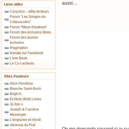
aussi…
Liens utiles
Cocyclics – bêta-lecteurs
Forum "Les Songes du
Crépuscules"
Forum "Maux d'auteurs"
Forum des écrivains libres
Forum des jeunes
écrivains
iPagination
Kanata sur Facebook
L'ivre Book
Le Co-Lecteurs
Sites d'auteurs
Alice Pervilhac
Blanche Saint-Roch
Brigit H.
Écriture (tiret) Livres
Jo Ann v
Joseph & Caroline
Messinger
L'emplume et l'écrié
Vanessa du Frat
On me demande souvent si je sui