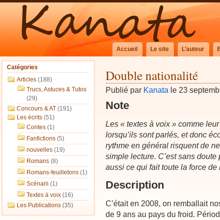
Accueil
Le site
L’auteur
Catégories
Double nationalité
Articles
(188)
Publié par
Kanata
le 23 septemb
Trucs, Astuces & Tutos
(29)
Note
Concours & AT
(191)
Les écrits
(51)
Les « textes à voix » comme leur 
Contes
(1)
lorsqu’ils sont parlés, et donc éco
Fanfictions
(5)
rythme en général risquent de ne
nouvelles
(19)
simple lecture. C’est sans doute 
Romans
(8)
aussi ce qui fait toute la force de 
Romans-feuilletons
(1)
Description
Scénarii
(1)
Textes à voix
(16)
C’était en 2008, on remballait no
Les Publications
(35)
de 9 ans au pays du froid. Périod