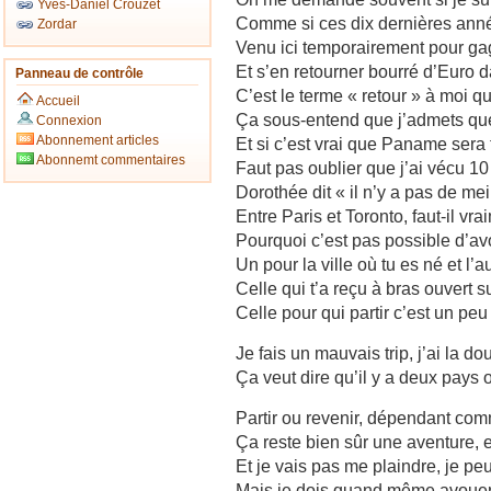
Yves-Daniel Crouzet
Comme si ces dix dernières anné
Zordar
Venu ici temporairement pour gag
Et s’en retourner bourré d’Euro 
Panneau de contrôle
C’est le terme « retour » à moi 
Accueil
Ça sous-entend que j’admets qu
Connexion
Abonnement articles
Et si c’est vrai que Paname ser
Abonnemt commentaires
Faut pas oublier que j’ai vécu 1
Dorothée dit « il n’y a pas de me
Entre Paris et Toronto, faut-il v
Pourquoi c’est pas possible d’av
Un pour la ville où tu es né et l’
Celle qui t’a reçu à bras ouvert su
Celle pour qui partir c’est un pe
Je fais un mauvais trip, j’ai la do
Ça veut dire qu’il y a deux pays 
Partir ou revenir, dépendant comm
Ça reste bien sûr une aventure, et
Et je vais pas me plaindre, je p
Mais je dois quand même avouer