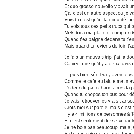
Et que grosse nouvelle y avait u
Ça, c’est un autre aspect où je v
Vois-tu c’est qu’ici la minorité, b
Tu vois tous ces petits trucs qui 
Mets-toi à ma place et comprends
Quand t’es baigné dedans tu t’
Mais quand tu reviens de loin t’as 
Je fais un mauvais trip, j’ai la do
Ça veut dire qu’il y a deux pays 
Et puis bien sûr il va y avoir tous
Comme le café au lait le matin a
L’odeur de pain chaud après la 
Quand tu chopes ton bus pour dé
Je vais retrouver les vrais tran
Crois-moi sur parole, mais c’est
Il y a 4 millions de personnes à 
Et c’est seulement desservi par t
Je ne bois pas beaucoup, mais je 
À chaque coin de rue avec leurs