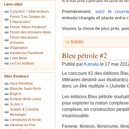
et ce mail arrive à point pour me passer les ner
Liens utiles
Premièrement,
voici le courri
Cocyclics – bêta-lecteurs
Forum "Les Songes du
enlevés/changés et placés entre cro
Crépuscules"
Forum "Maux d'auteurs"
Voyons la chose de plus près, poi
Forum des écrivains libres
Forum des jeunes
Articles
écrivains
iPagination
Bleu pétrole #2
Kanata sur Facebook
L'ivre Book
Le Co-Lecteurs
Publié par
Kanata
le 17 mai 201
Le concours #2 des éditions Bleu
Sites d'auteurs
littéraires destiné aux étudiant(
Alice Pervilhac
donc un être multiple » (Juliette 
Blanche Saint-Roch
Brigit H.
Les éditions Bleu pétrole souhaite
Écriture (tiret) Livres
pour explorer la notion complexe 
Jo Ann v
complexe, en construction perpétu
Joseph & Caroline
Messinger
insaisissable.
L'emplume et l'écrié
Vanessa du Frat
Femme, féminin, féminisme, fémi