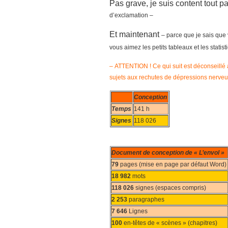
Pas grave, je suis content tout pare
d’exclamation –
Et maintenant
– parce que je sais que
vous aimez les petits tableaux et les statis
– ATTENTION ! Ce qui suit est déconseillé 
sujets aux rechutes de dépressions nerveu
Conception
Temps
141 h
Signes
118 026
Document de conception de « L’envol »
79
pages (mise en page par défaut Word)
18 982
mots
118 026
signes (espaces compris)
2 253
paragraphes
7 646
Lignes
100
en-têtes de « scènes » (chapitres)