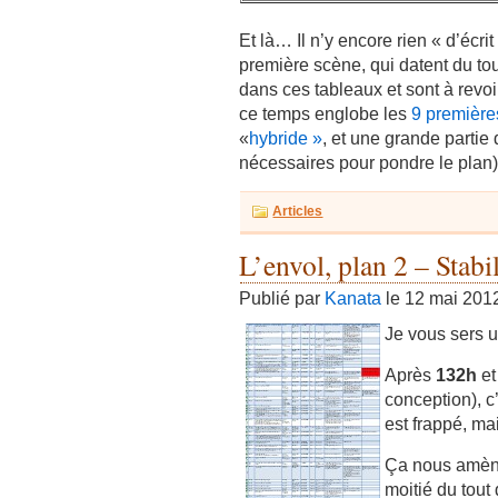
Et là… Il n’y encore rien « d’écri
première scène, qui datent du tou
dans ces tableaux et sont à revo
ce temps englobe les
9 première
«
hybride »
, et une grande partie
nécessaires pour pondre le plan)
Articles
L’envol, plan 2 – Stabi
Publié par
Kanata
le 12 mai 201
Je vous sers u
Après
132h
e
conception), c
est frappé, mai
Ça nous amè
moitié du tout 