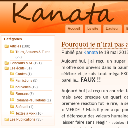
Accueil
Le site
L’auteur
Catégories
Pourquoi je n’irai pas 
Articles
(188)
Publié par
Kanata
le 19 mai 201
Trucs, Astuces & Tutos
(29)
Aujourd’hui, j’ai reçu un super
Concours & AT
(191)
m’offre son univers dans la paume
Les écrits
(51)
célèbre et je suis tout méga EXC
Contes
(1)
FAUX !!
pareille…
Fanfictions
(5)
nouvelles
(19)
Aujourd’hui j’ai reçu un courriel
Romans
(8)
mais avec presque un quart de
Romans-feuilletons
(1)
première réaction fut le rire, la s
Scénarii
(1)
« MERDE !! Mais il y en a qui pour
Textes à voix
(16)
et défenseur des valeurs humaine
Les Publications
(35)
laisser faire sans réagir
– traduisez : 